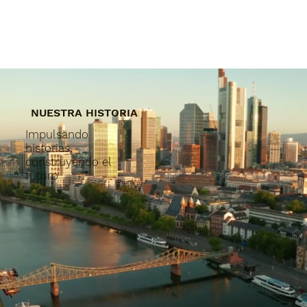
NUESTRA HISTORIA
Impulsando
historias,
construyendo el
futuro