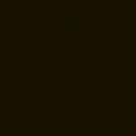
Una inmobiliaria muy honesta y
profesional. Vendieron mi piso rápido,
sin complicaciones y facilitando las
gestiones al máximo.
S. Garcia
Excelente trato y asesoramiento por
parte de Amina, denota mucho
conocimiento del sector. Gracias por la
atención.