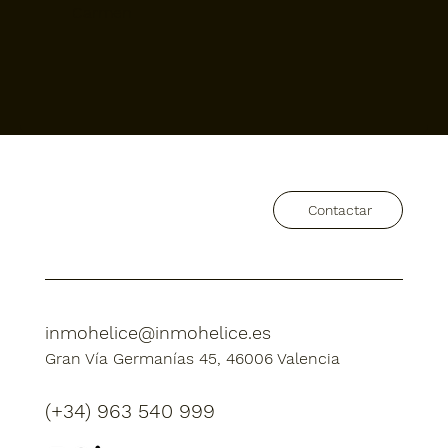
Carmen
Contactar
Contactar
inmohelice@inmohelice.es
inmohelice@inmohelice.es
Gran Vía Germanías 45, 46006 Valencia
Gran Vía Germanías 45, 46006 Valencia
(+34) 963 540 999
(+34) 963 540 999