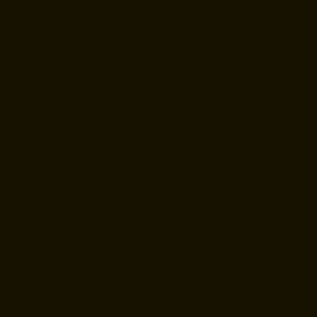
R. Parejo
En mi caso ha sido rapidez, eficacia y
calidad. Muy atentos y solucionan
rápido los problemas que puedan surgir.
Muy contenta con la gestión de venta
que han realizado. Recomendable
100%.
H. Koroleva
Ha sido un placer trabajar con Maria