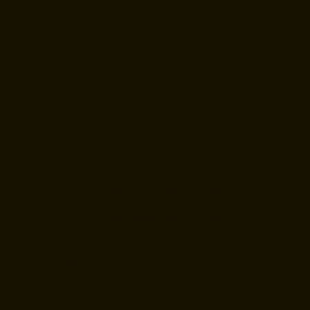
Dolores, muy profesional y atenta. Muy
recomendable para vender tu
inmueble.
I. Domenech
Helice Inmobiliaria en Valencia es una
agencia inmobiliaria muy profesional y
confiable. ¡Vale la pena echarle un
vistazo si estás buscando comprar o
alquilar una propiedad en la zona!
M.Tasli