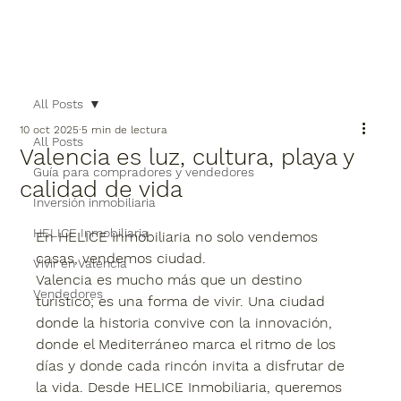
All Posts
10 oct 2025
5 min de lectura
All Posts
Valencia es luz, cultura, playa y
Guía para compradores y vendedores
calidad de vida
Inversión inmobiliaria
HELICE Inmobiliaria
En HELICE Inmobiliaria no solo vendemos 
casas, vendemos ciudad.
Vivir en Valencia
Valencia es mucho más que un destino 
Vendedores
turístico; es una forma de vivir. Una ciudad 
donde la historia convive con la innovación, 
donde el Mediterráneo marca el ritmo de los 
días y donde cada rincón invita a disfrutar de 
la vida. Desde HELICE Inmobiliaria, queremos 