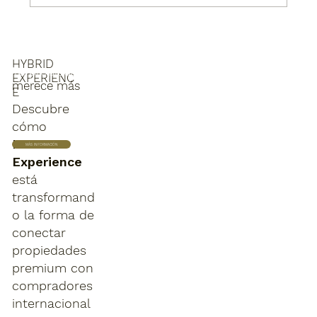
Cómo preparar tu vivienda en verano
para venderla al mejor precio en
Valencia
HYBRID
Tu propiedad
EXPERIENC
merece más
E
Descubre
cómo
HYBRID
MÁS INFORMACIÓN
Experience
está
transformand
o la forma de
conectar
propiedades
premium con
compradores
internacional