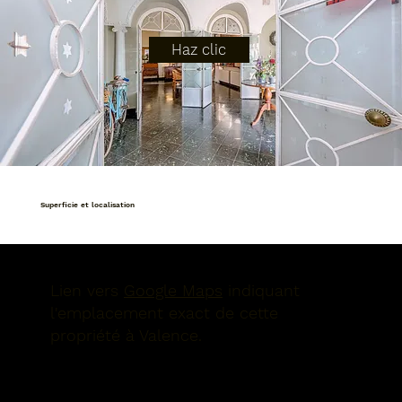
Haz clic
Superficie et localisation
Lien vers
Google Maps
indiquant
l'emplacement exact de cette
propriété à Valence.