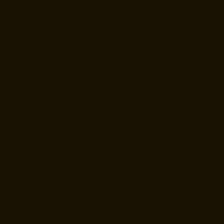
Io Domenech
Helice Inmobiliaria a Valencia è
un'agenzia immobiliare molto
professionale e affidabile. Vale davvero
la pena dare un'occhiata se state
cercando di acquistare o affittare una
proprietà nella zona!
M. Tasli
Un'agenzia immobiliare molto onesta e
professionale. Hanno venduto il mio