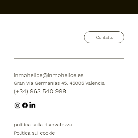
Contatto
Contatto
inmohelice@inmohelice.es
inmohelice@inmohelice.es
Gran Vía Germanías 45, 46006 Valencia
Gran Vía Germanías 45, 46006 Valencia
(+34) 963 540 999
(+34) 963 540 999
politica sulla riservatezza
politica sulla riservatezza
Politica sui cookie
Politica sui cookie