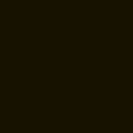
Nel mio caso sono stati velocità,
efficienza e qualità. Molto attenti e
risolvono rapidamente qualsiasi
problema si possa presentare. Molto
soddisfatto della gestione delle vendite
che hanno svolto. Consigliato al 100%.
H. Koroleva
È stato un piacere lavorare con Maria
Dolores, molto professionale e attenta.
Altamente consigliato per vendere il
vostro immobile.