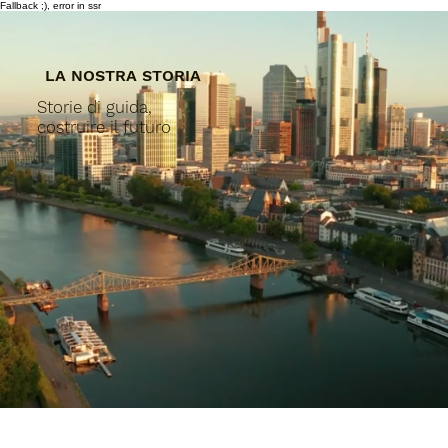
Fallback ;), error in ssr
LA NOSTRA STORIA
Storie di guida,
costruire il futuro