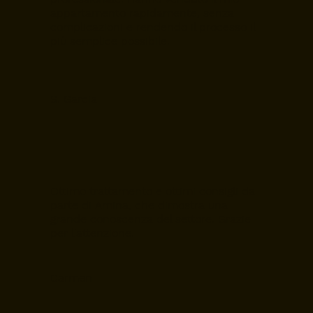
appartamento rapidamente, senza
complicazioni e rendendo il processo il
più semplice possibile.
S. Garcia
Ottimo trattamento e ottimi consigli da
parte di Amina, che dimostra una
grande conoscenza del settore. Grazie
per l'attenzione.
Carmen