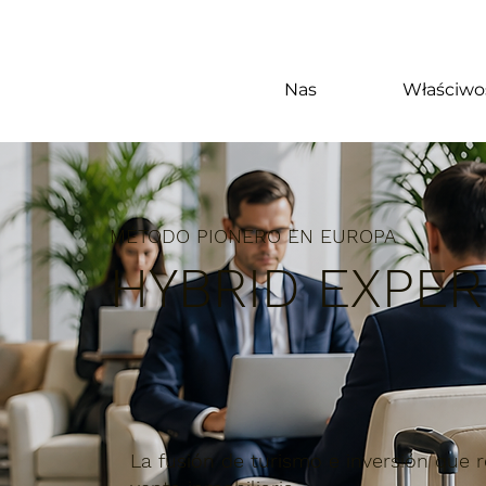
Nas
Właściwo
MÉTODO PIONERO EN EUROPA
HYBRID EXPER
La fusión de turismo e inversión que r