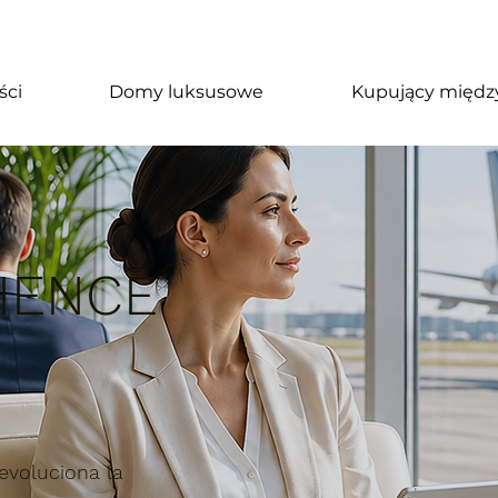
ści
Domy luksusowe
Kupujący międz
IENCE
evoluciona la