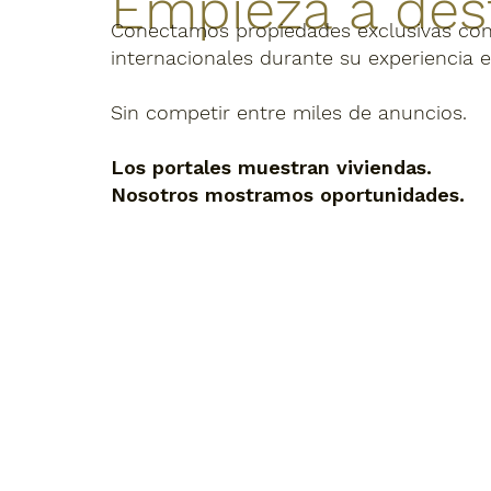
Empieza a dest
Conectamos propiedades exclusivas co
internacionales durante su experiencia e
Sin competir entre miles de anuncios.
Los portales muestran viviendas.
Nosotros mostramos oportunidades.