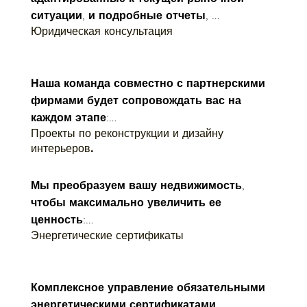
ситуации, и подробные отчеты, 
- Переговоры об эксклюзивных условиях 
Юридическая консультация
подготовленные архитекторами и 
для клиентов HELICE.
специалистами.
Наша команда совместно с партнерскими 
фирмами будет сопровождать вас на 
каждом этапе:

Проекты по реконструкции и дизайну
- Наследование и оформление 
интерьеров.
завещаний: Четкие и эффективные 
юридические решения.

Мы преобразуем вашу недвижимость, 
чтобы максимально увеличить ее 
- Иммиграционные услуги: Поддержка 
ценность:

иностранных клиентов в юридических 
Энергетические сертификаты
- Индивидуальные проекты от известных 
процедурах.

дизайнеров интерьеров.

- Сделки с недвижимостью: Мы 
Комплексное управление обязательными 
- Четкий бюджет и точные сроки.
гарантируем безопасную и прозрачную 
энергетическими сертификатами.
сделку.