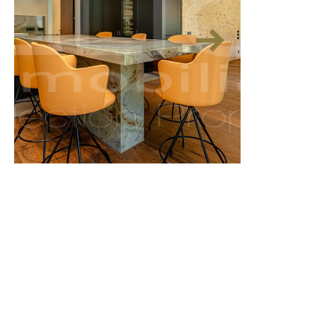
Уникальный жилой дом рядом с
Ваш следу
рынком Колон
дом в сред
Л'Элиане.
Артикул: H2324
Цена: €3 200 000
Артикул: H2
Цена: €680 