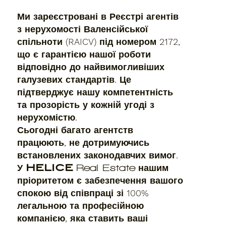
Ми зареєстровані в Реєстрі агентів
з нерухомості Валенсійської
спільноти (RAICV) під номером 2172,
що є гарантією нашої роботи
відповідно до найвимогливіших
галузевих стандартів. Це
підтверджує нашу компетентність
та прозорість у кожній угоді з
нерухомістю.
Сьогодні багато агентств
працюють, не дотримуючись
встановлених законодавчих вимог.
У
HELICE
нашим
Real Estate
пріоритетом є забезпечення вашого
спокою від співпраці зі 100%
легальною та професійною
компанією, яка ставить ваші