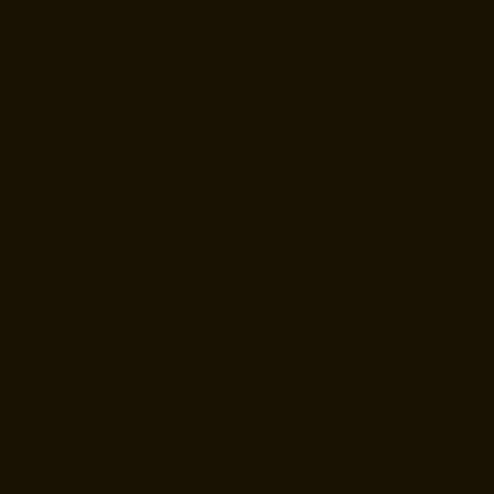
Аміна — винятковий консультант з
нерухомості в Helice Inmobiliaria у
Валенсії, що спеціалізується на
міжнародних каналах. Її багатомовні
знання, включаючи іспанську,
англійську, французьку та арабську
мови, роблять її безцінним активом
для іноземних інвесторів, які
прагнуть орієнтуватися на
іспанському ринку нерухомості.
Хаджар Л.
Прекрасний досвід нерухомості