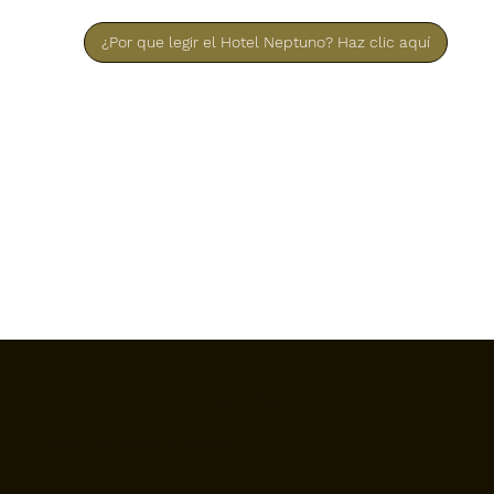
¿Por que legir el Hotel Neptuno? Haz clic aquí
ВІДГУКИ
Думки наших клієнтів важливі