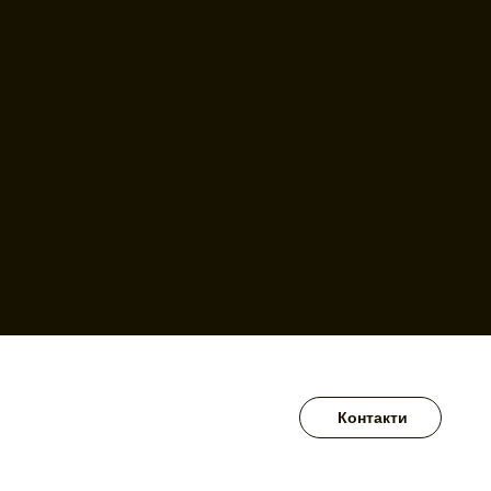
виникає, коли досвідчена людина
має необмежене бачення ринку
нерухомості. Je conseille vidament
Amina Lezhar pour toutes aides ou
information and transactions en
Espagne ou au Maroc.
Роні М.
Контакти